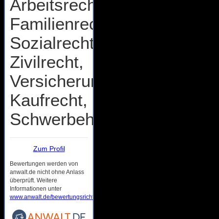
Arbeitsrecht,
Familienrecht,
Sozialrecht,
Zivilrecht,
Versicherungsrecht,
Kaufrecht,
Schwerbehindertenrecht
Zum Profil
Bewertungen werden von
anwalt.de nicht ohne Anlass
überprüft. Weitere
Informationen unter
www.anwalt.de/bewertungsrichtlinien
.