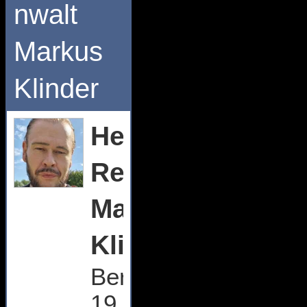
nwalt
Markus
Klinder
Herr
Rechtsanwalt
Markus
Klinder
Bergstr.
19,