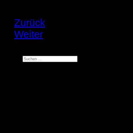
Zurück
Weiter
search
Suchen ...
Im Blickfeld
BSG : Eingliederungsverei
Jobcenter nur fordert, abe
bleibt
Das BSG in Kassel hat die Urt