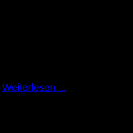
Nachforschungen, si
Verdachtsmomente zulässig.
Was die Unterkunft betrifft
Angemessenheitsprüfung stat
groß und prunkvoll. Sie gilt
Interessant wird es nach Abl
Weiterlesen ...
EU - Bürger Leistungsausc
Kraft
Mit Gesetz vom 22.11.2016 w