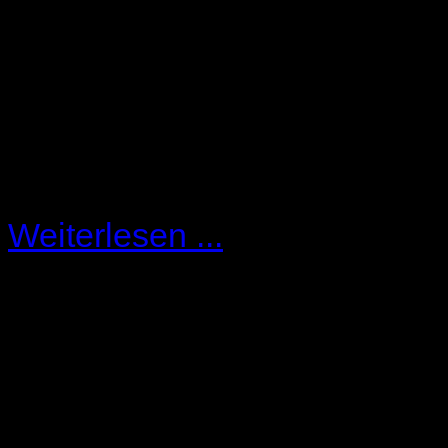
und die Revision des Jobcent
zurückgewiesen (Az.: B 14 A
Das bedeutet, wenn das Job
Luft" verspricht, eine wegen
verhängte Sanktion rechtswidr
Weiterlesen ...
Neuerungen beim Bürgerg
Der tatsächliche Gesetzestex
Im Regelungskern ist es wei
verfassungswidrige Regelung