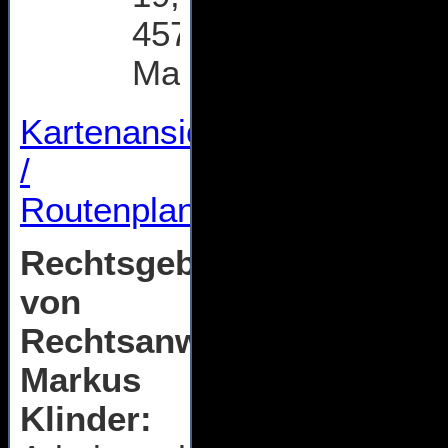
45770
Marl
Kartenansicht
/
Routenplaner
Rechtsgebiete
von
Rechtsanwalt
Markus
Klinder: