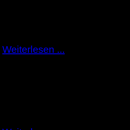
Ausschluss des Anspruchs v
Sozialleistungen, welche mit
Deutschland einreisen, besc
Weiterlesen ...
LSG NRW : Weigerung der 
grds. ermessensfehlerhaft
Das LSG NRW hat im Beschlu
AS 1501/13 B entschieden, d
Übernahme der Mietschulden 